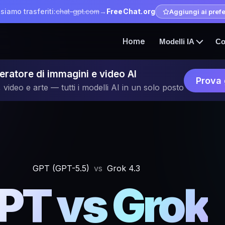
 siamo trasferiti:
chat-gpt.com
→
FreeChat.org
Aggiungi ai prefer
Home
Modelli IA
Co
ratore di immagini e video AI
Prova 
 video e arte — tutti i modelli AI in un solo posto
GPT (GPT-5.5)
vs
Grok 4.3
PT vs Grok