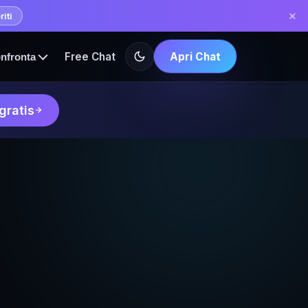
✕
iti
Free Chat
Apri Chat
nfronta
gratis