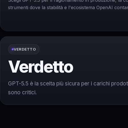
Scegli GPT-5.5 per il ragionamento in produzione, la cod
strumenti dove la stabilità e l'ecosistema OpenAI conta
VERDETTO
Verdetto
GPT-5.5 è la scelta più sicura per i carichi prodo
sono critici.