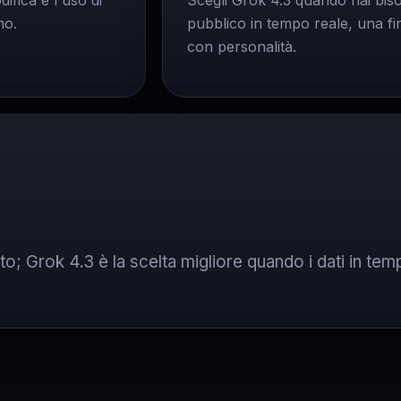
ifica e l'uso di
Scegli Grok 4.3 quando hai bisog
no.
pubblico in tempo reale, una f
con personalità.
tto; Grok 4.3 è la scelta migliore quando i dati in te