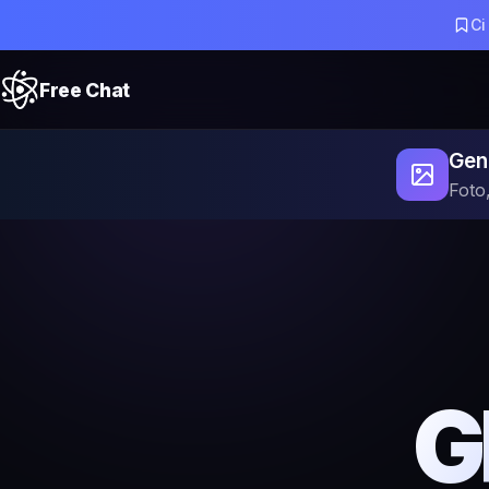
Ci
Free Chat
Gene
Foto,
G