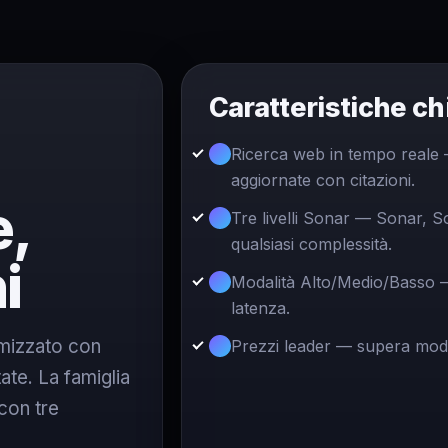
Caratteristiche ch
Ricerca web in tempo reale 
aggiornate con citazioni.
e,
Tre livelli Sonar — Sonar, 
qualsiasi complessità.
i
Modalità Alto/Medio/Basso — 
latenza.
imizzato con
Prezzi leader — supera model
tate. La famiglia
con tre