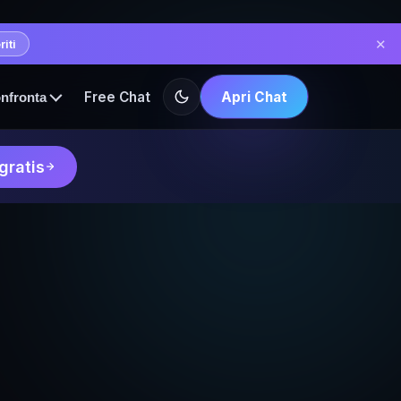
✕
iti
Free Chat
Apri Chat
nfronta
gratis