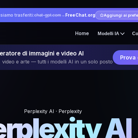
 siamo trasferiti:
chat-gpt.com
→
FreeChat.org
Aggiungi ai prefer
Home
Modelli IA
Co
ratore di immagini e video AI
Prova 
 video e arte — tutti i modelli AI in un solo posto
Perplexity AI · Perplexity
rplexity AI