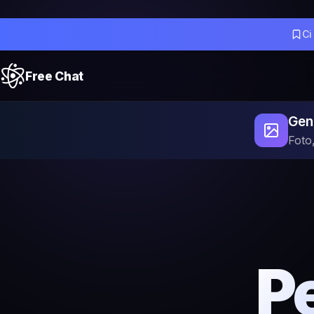
Ci
Free Chat
Gene
Foto,
Pe