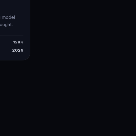
g model
ought.
128K
2026