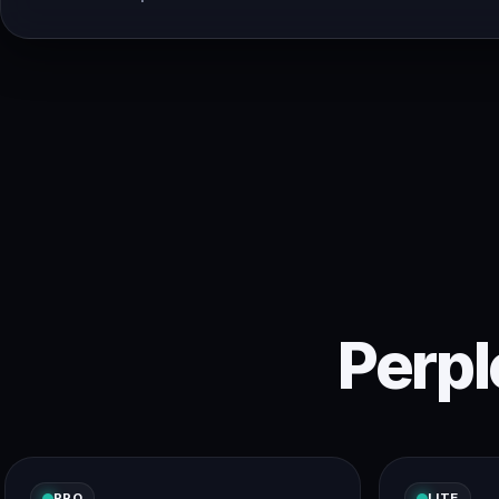
Perpl
PRO
LITE