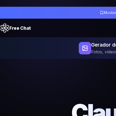
Mudám
Free Chat
Gerador d
Fotos, vídeo
Clau