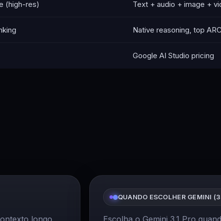
e (high-res)
Text + audio + image + v
nking
Native reasoning, top AR
Google AI Studio pricing
QUANDO ESCOLHER GEMINI (3.
contexto longo
Escolha o Gemini 3.1 Pro quan