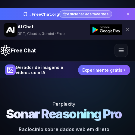
✕
→
FreeChat.org
Adicionar aos favoritos
AI Chat
✕
GPT, Claude, Gemini · Free
Free Chat
Gerador de imagens e
Experimente grátis
vídeos com IA
Perplexity
Sonar Reasoning Pro
Raciocínio sobre dados web em direto