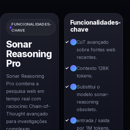
Funcionalidades-
FUNCIONALIDADES-
chave
CHAVE
Sonar
CoT avançado
sobre fontes web
Reasoning
recentes.
Pro
Contexto 128K
tokens.
Sonar Reasoning
Pro combina a
Substitui o
pesquisa web em
modelo sonar-
tempo real com
reasoning
raciocínio Chain-of-
obsoleto.
Thought avançado
entrada / saída
para investigações
por 1M tokens.
complexas.