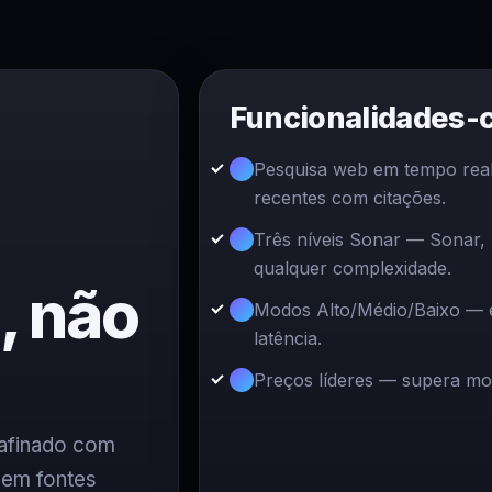
Funcionalidades-
Pesquisa web em tempo real
recentes com citações.
Três níveis Sonar — Sonar,
qualquer complexidade.
, não
Modos Alto/Médio/Baixo — eq
latência.
Preços líderes — supera mo
 afinado com
 em fontes