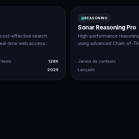
REASONING
Sonar Reasoning Pro
 cost-effective search
High-performance reasonin
real-time web access.
using advanced Chain-of-Th
ntexto
128K
Janela de contexto
2026
Lançado