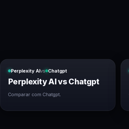
Perplexity AI
vs
Chatgpt
Perplexity AI vs Chatgpt
Comparar com Chatgpt.