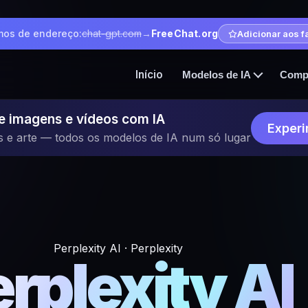
os de endereço:
chat-gpt.com
→
FreeChat.org
Adicionar aos f
Início
Modelos de IA
Comp
e imagens e vídeos com IA
Experi
s e arte — todos os modelos de IA num só lugar
Perplexity AI · Perplexity
rplexity AI