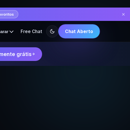
✕
avoritos
Free Chat
Chat Aberto
arar
mente grátis