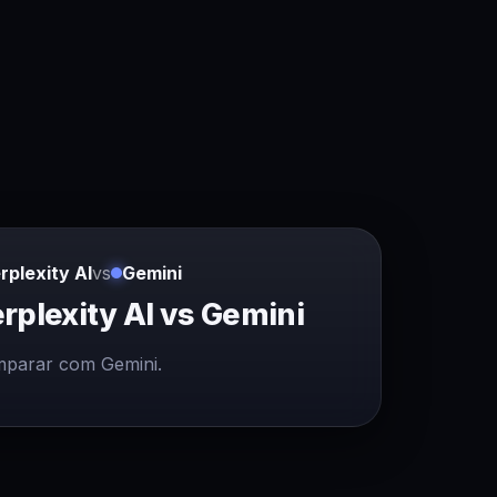
rplexity AI
vs
Gemini
rplexity AI vs Gemini
parar com Gemini.