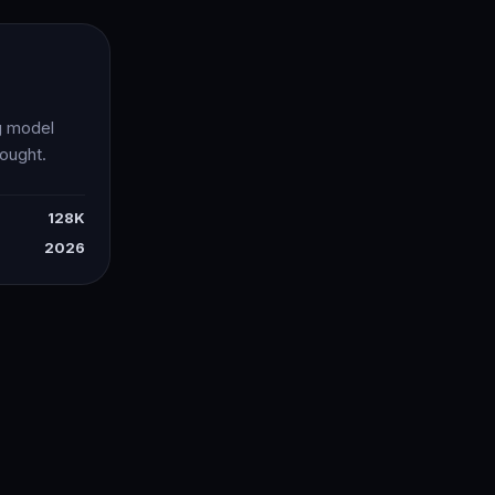
g model
ought.
128K
2026