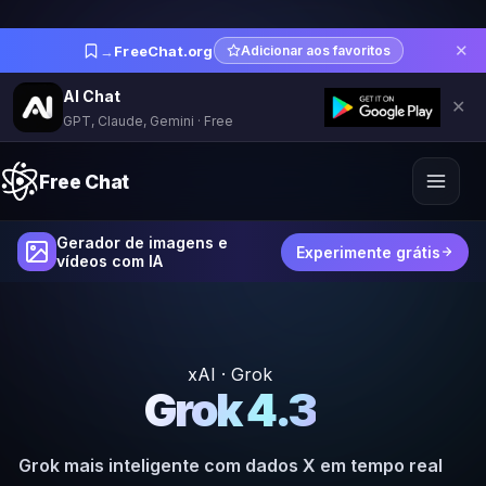
✕
→
FreeChat.org
Adicionar aos favoritos
AI Chat
✕
GPT, Claude, Gemini · Free
Free Chat
Gerador de imagens e
Experimente grátis
vídeos com IA
xAI · Grok
Grok 4.3
Grok mais inteligente com dados X em tempo real