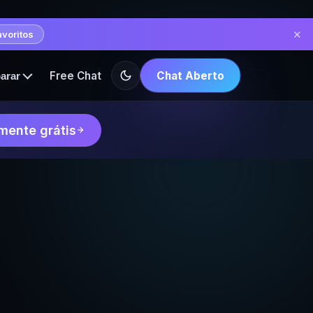
✕
avoritos
Free Chat
Chat Aberto
arar
mente grátis