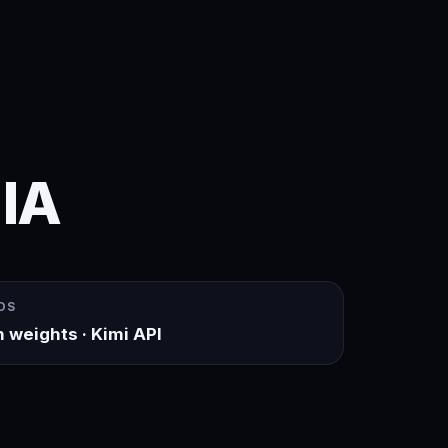
 IA
OS
 weights · Kimi API