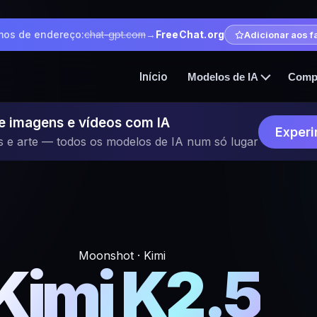
os de endereço:
chat-gpt.com
→
FreeChat.org
Adicionar aos f
Início
Modelos de IA
Comp
e imagens e vídeos com IA
Experi
s e arte — todos os modelos de IA num só lugar
Moonshot · Kimi
Kimi K2.5