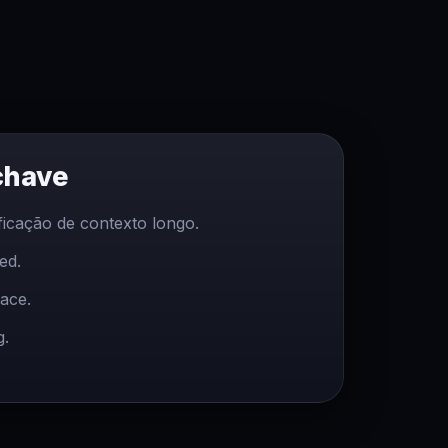
chave
icação de contexto longo.
ed.
ace.
g.