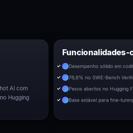
Funcionalidades-
Desempenho sólido em codif
76,8% no SWE-Bench Verifi
shot AI com
Pesos abertos no Hugging F
 no Hugging
Base estável para fine-tunin