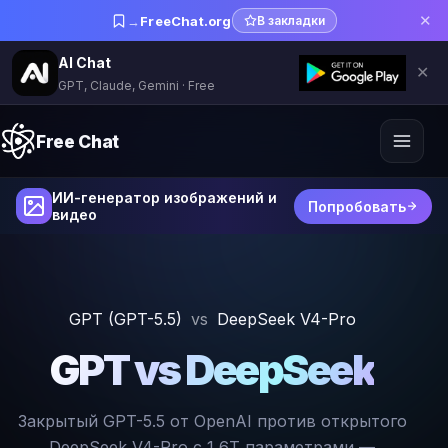
✕
→
FreeChat.org
В закладки
AI Chat
✕
GPT, Claude, Gemini · Free
Free Chat
ИИ-генератор изображений и
Попробовать
видео
GPT (GPT-5.5)
vs
DeepSeek V4-Pro
GPT vs DeepSeek
Закрытый GPT-5.5 от OpenAI против открытого
DeepSeek V4-Pro с 1,6T параметрами —