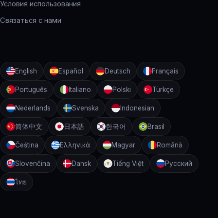
Условия использования
Связаться с нами
English
Español
Deutsch
Français
Português
Italiano
Polski
Türkçe
Nederlands
Svenska
Indonesian
简体中文
日本語
한국어
Brasil
Čeština
Ελληνικά
Magyar
Română
Slovenčina
Dansk
Tiếng Việt
Русский
ไทย