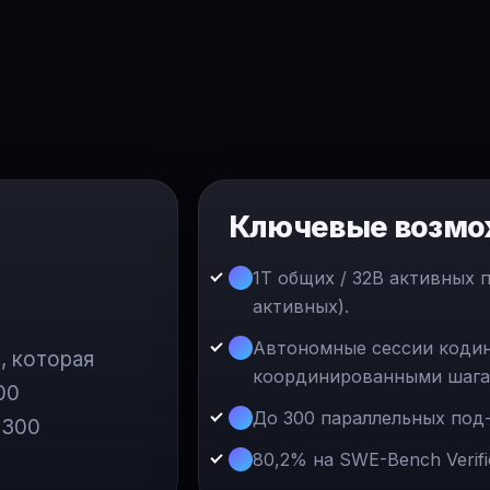
Ключевые возмо
1T общих / 32B активных п
активных).
Автономные сессии кодинг
, которая
координированными шага
00
До 300 параллельных под-
 300
80,2% на SWE-Bench Verifie