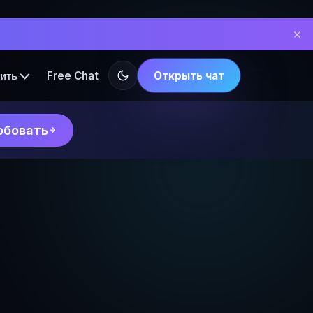
✕
Free Chat
Открыть чат
ить
обовать