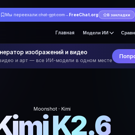
Мы переехали:
chat-gpt.com
→
FreeChat.org
В закладки
Главная
Модели ИИ
Сравн
нератор изображений и видео
Попр
видео и арт — все ИИ-модели в одном месте
Moonshot · Kimi
Kimi K2.6