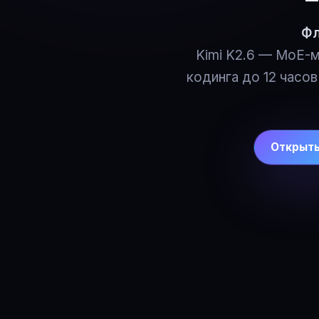
Фл
Kimi K2.6 — MoE-м
кодинга до 12 часо
Открыть