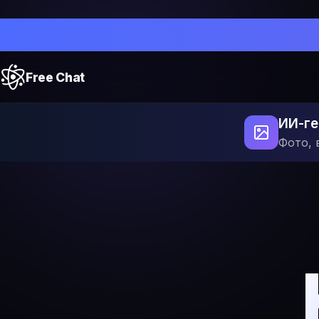
Free Chat
ИИ-ге
Фото, 