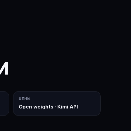
И
ЦЕНЫ
Open weights · Kimi API