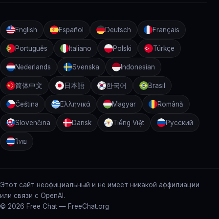
English
Español
Deutsch
Français
Português
Italiano
Polski
Türkçe
Nederlands
Svenska
Indonesian
简体中文
日本語
한국어
Brasil
Čeština
Ελληνικά
Magyar
Română
Slovenčina
Dansk
Tiếng Việt
Русский
ไทย
Этот сайт неофициальный и не имеет никакой аффилиации
или связи с OpenAI.
©
2026 Free Chat — FreeChat.org