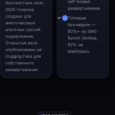
self-hosted-
Контекстное окно
развёртывания.
262K токенов
создано для
Топовые
многочасовых
бенчмарки —
агентных сессий
80%+ на SWE-
кодирования.
Bench Verified,
Открытые веса
93% на
опубликованы на
MathVision.
Hugging Face для
собственного
развёртывания.