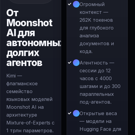
Огромный
От
контекст —
Moonshot
262K токенов
для глубокого
AI для
анализа
автономных
документов и
долгих
кода.
агентов
Агентность —
сессии до 12
Kimi —
часов с 4000
флагманское
шагами и до 300
семейство
параллельных
языковых моделей
под-агентов.
Moonshot AI на
Открытые веса
архитектуре
— модели на
Mixture-of-Experts с
Hugging Face для
1 трлн параметров.