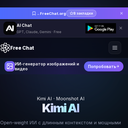
✕
→
FreeChat.org
В закладки
AI Chat
✕
GPT, Claude, Gemini · Free
Free Chat
ИИ-генератор изображений и
Попробовать
видео
Kimi AI · Moonshot AI
Kimi AI
Open-weight ИИ с длинным контекстом и мощными