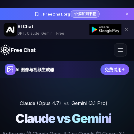
✕
→
FreeChat.org
添加到书签
AI Chat
✕
GPT, Claude, Gemini · Free
Free Chat
AI 图像与视频生成器
免费试用
Claude (Opus 4.7)
vs
Gemini (3.1 Pro)
Claude vs Gemini
Anthropic 的 Claude Opus 4.7 vs Google 的 Gemini 3.1