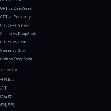
GPT vs Grok
GPT vs DeepSeek
GPT vs Perplexity
Claude vs Gemini
Claude vs DeepSeek
Claude vs Grok
Gemini vs Grok
Grok vs DeepSeek
有用的链接
开放聊天
关于
隐私政策
使用条款