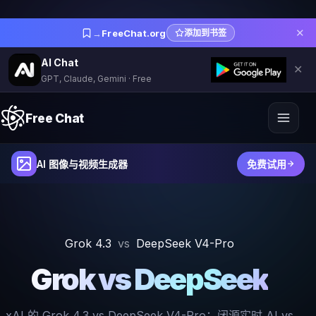
✕
→
FreeChat.org
添加到书签
AI Chat
✕
GPT, Claude, Gemini · Free
Free Chat
AI 图像与视频生成器
免费试用
Grok 4.3
vs
DeepSeek V4-Pro
Grok vs DeepSeek
xAI 的 Grok 4.3 vs DeepSeek V4-Pro：闭源实时 AI vs