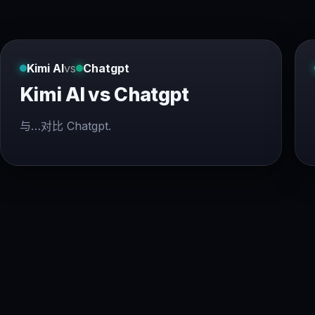
Kimi AI
vs
Chatgpt
Kimi AI vs Chatgpt
与…对比 Chatgpt.