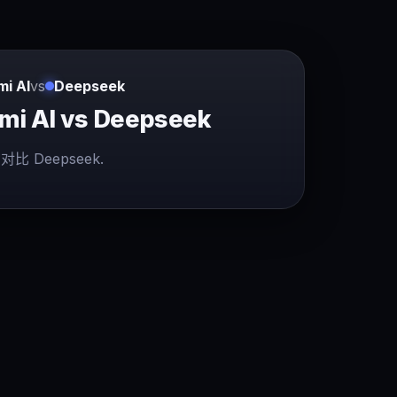
mi AI
vs
Deepseek
mi AI vs Deepseek
对比 Deepseek.