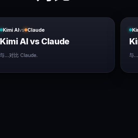
Kimi AI
vs
Claude
Ki
Kimi AI vs Claude
Ki
与…对比 Claude.
与…