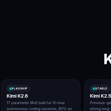
K
FLAGSHIP
STABLE
Kimi K2.6
Kimi K2.
1T parameter MoE built for 12-hour
Previous-ge
autonomous coding sessions, 80% on
strong long