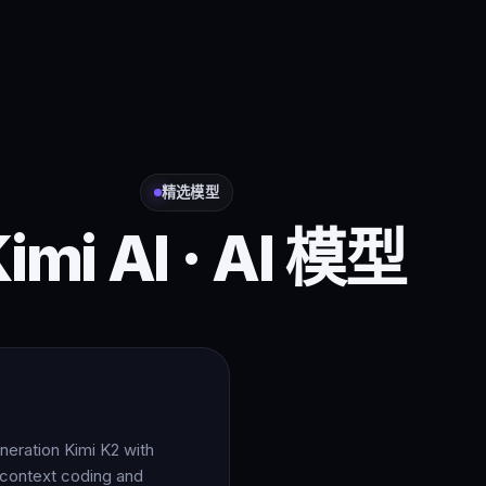
精选模型
imi AI · AI 模型
5
neration Kimi K2 with
-context coding and